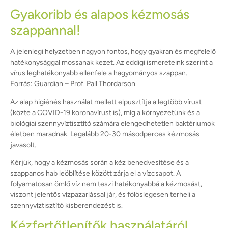
Gyakoribb és alapos kézmosás
szappannal!
A jelenlegi helyzetben nagyon fontos, hogy gyakran és megfelelő
hatékonysággal mossanak kezet. Az eddigi ismereteink szerint a
vírus leghatékonyabb ellenfele a hagyományos szappan.
Forrás: Guardian – Prof. Pall Thordarson
Az alap higiénés használat mellett elpusztítja a legtöbb vírust
(közte a COVID-19 koronavírust is), míg a környezetünk és a
biológiai szennyvíztisztító számára elengedhetetlen baktériumok
életben maradnak. Legalább 20-30 másodperces kézmosás
javasolt.
Kérjük, hogy a kézmosás során a kéz benedvesítése és a
szappanos hab leöblítése között zárja el a vízcsapot. A
folyamatosan ömlő víz nem teszi hatékonyabbá a kézmosást,
viszont jelentős vízpazarlással jár, és fölöslegesen terheli a
szennyvíztisztító kisberendezést is.
Kézfertőtlenítők használatáról