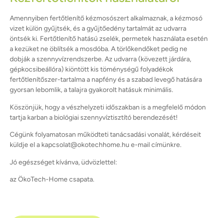
Amennyiben fertőtlenítő kézmosószert alkalmaznak, a kézmosó
vizet külön gyűjtsék, és a gyűjtőedény tartalmát az udvarra
öntsék ki. Fertőtlenítő hatású zselék, permetek használata esetén
a kezüket ne öblítsék a mosdóba. A törlőkendőket pedig ne
dobják a szennyvízrendszerbe. Az udvarra (kövezett járdára,
gépkocsibeállóra) kiöntött kis töménységű folyadékok
fertőtlenítőszer-tartalma a napfény és a szabad levegő hatására
gyorsan lebomlik, a talajra gyakorolt hatásuk minimális.
Köszönjük, hogy a vészhelyzeti időszakban is a megfelelő módon
tartja karban a biológiai szennyvíztisztító berendezését!
Cégünk folyamatosan működteti tanácsadási vonalát, kérdéseit
küldje el a kapcsolat@okotechhome.hu e-mail címünkre.
Jó egészséget kívánva, üdvözlettel:
az ÖkoTech-Home csapata.