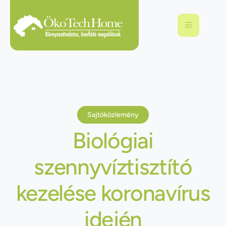
Sajtóközlemény
Biológiai
szennyvíztisztító
kezelése koronavírus
idején