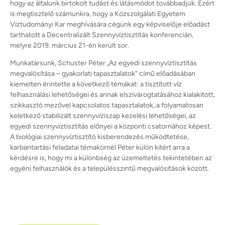
hogy az általunk birtokolt tudást és látásmódot továbbadjuk. Ezért
is megtisztelő számunkra, hogy a Közszolgálati Egyetem
Víztudományi Kar meghívására cégünk egy képviselője előadást
tarthatott a Decentralizált Szennyvíztisztítás konferencián,
melyre 2019. március 21-én került sor.
Munkatársunk, Schuster Péter „Az egyedi szennyvíztisztítás
megvalósítása – gyakorlati tapasztalatok” című előadásában
kiemelten érintette a következő témákat: a tisztított víz
felhasználási lehetőségei és annak elszivárogtatásához kialakított,
szikkasztó mezővel kapcsolatos tapasztalatok, a folyamatosan
keletkező stabilizált szennyvíziszap kezelési lehetőségei, az
egyedi szennyvíztisztítás előnyei a központi csatornához képest.
A biológiai szennyvíztisztító kisberendezés működtetése,
karbantartási feladatai témakörnél Péter külön kitért arra a
kérdésre is, hogy mi a különbség az üzemeltetés tekintetében az
egyéni felhasználók és a településszintű megvalósítások között.