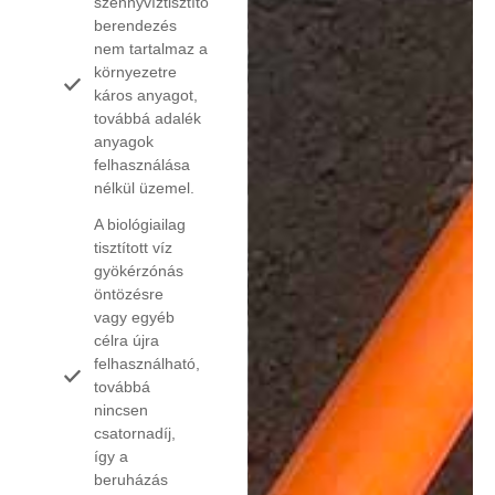
szennyvíztisztító
berendezés
nem tartalmaz a
környezetre
káros anyagot,
továbbá adalék
anyagok
felhasználása
nélkül üzemel.
A biológiailag
tisztított víz
gyökérzónás
öntözésre
vagy egyéb
célra újra
felhasználható,
továbbá
nincsen
csatornadíj,
így a
beruházás