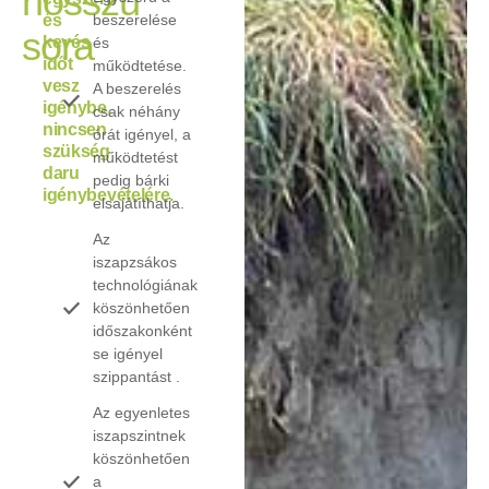
hosszú
és
beszerelése
sora
kevés
és
időt
működtetése.
vesz
A beszerelés
igénybe,
csak néhány
nincsen
órát igényel, a
szükség
működtetést
daru
pedig bárki
igénybevételére.
elsajátíthatja.
Az
iszapzsákos
technológiának
köszönhetően
időszakonként
se igényel
szippantást .
Az egyenletes
iszapszintnek
köszönhetően
a