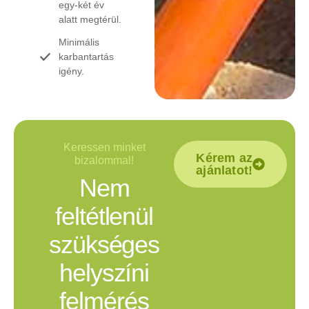
egy-két év
alatt megtérül.
Minimális
karbantartás
igény.
Keressen minket
Kérem az
bizalommal!
ajánlatot!
Nem
feltétlenül
szükséges
helyszíni
felmérés