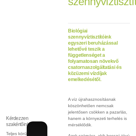
szennyvíztisztí
Biológiai
szennyvíztisztítóink
egyszeri beruházással
lehetővé teszik a
függetlenséget a
folyamatosan növekvő
csatornaszolgáltatási és
közüzemi vízdíjak
emelkedésétől.
A víz újrahasznosításnak
köszönhetően nemcsak
jelentősen csökken a pazarlás,
Kérdezzen
hanem a környezeti terhelés is
szakértőinktől!
mérséklődik.
Teljes körű
Azok számára, akik hosszú távú