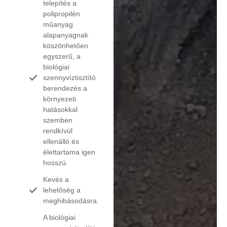
telepítés a
polipropilén
műanyag
alapanyagnak
köszönhetően
egyszerű, a
biológiai
szennyvíztisztító
berendezés a
környezeti
hatásokkal
szemben
rendkívül
ellenálló és
élettartama igen
hosszú.
Kevés a
lehetőség a
meghibásodásra.
A biológiai